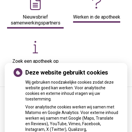
Nieuwsbrief
Werken in de apotheek
samenwerkingspartners
Zoek een apotheek op
postcode
Deze website gebruikt cookies
Wij gebruiken noodzakelijke cookies zodat deze
website goed kan werken. Voor analytische
cookies en externe inhoud vragen wij uw
toestemming.
Terugroepactie babyvoeding Nestlé: bacterie
Voor analytische cookies werken wij samen met
kan baby’s ziek maken
Matomo en Google Analytics. Voor externe inhoud
werken wij samen met Google (Maps, Translate
en Reviews), YouTube, Vimeo, Facebook,
Nestlé roept de babyvoeding Little Steps 1 en Alfamino
Instagram, X (Twitter), Qualizorg,
terug vanwege mogelijke aanwezigheid van de bacterie