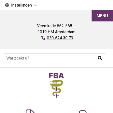
Instellingen
FBA
MENU
Veemkade
562-568
1019 HM
Amsterdam
Tel:
020-624 30 79
Hoofdmenu
Zoeke