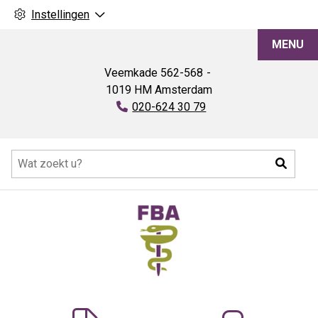
Instellingen
FBA
MENU
Veemkade
562-568
1019 HM
Amsterdam
Tel:
020-624 30 79
Hoofdmenu
Zoeke