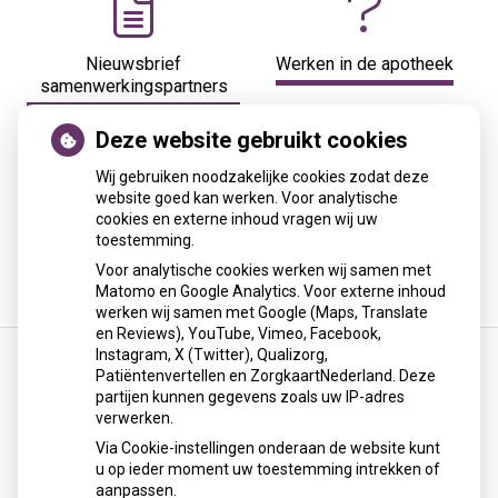
Nieuwsbrief
Werken in de apotheek
samenwerkingspartners
Deze website gebruikt cookies
Wij gebruiken noodzakelijke cookies zodat deze
website goed kan werken. Voor analytische
cookies en externe inhoud vragen wij uw
Zoek een apotheek op
toestemming.
postcode
Voor analytische cookies werken wij samen met
Matomo en Google Analytics. Voor externe inhoud
werken wij samen met Google (Maps, Translate
en Reviews), YouTube, Vimeo, Facebook,
Instagram, X (Twitter), Qualizorg,
Patiëntenvertellen en ZorgkaartNederland. Deze
partijen kunnen gegevens zoals uw IP-adres
Laaggeletterdheid
verwerken.
Het bevorderen van correct medicijngebruik onder
Via Cookie-instellingen onderaan de website kunt
laaggeletterde patiënten met een chronische aandoening,
u op ieder moment uw toestemming intrekken of
aanpassen.
door: verbetering van de samenwerking en continuïteit van