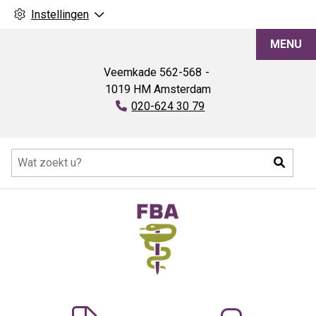
Instellingen
FBA
MENU
Veemkade
562-568
1019 HM
Amsterdam
Tel:
020-624 30 79
Hoofdmenu
Zoeke